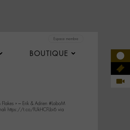
Espace membre
BOUTIQUE
n Flakes » – Erik & Adrien #LaboM
li https://t.co/fUkHCFLbi6 via