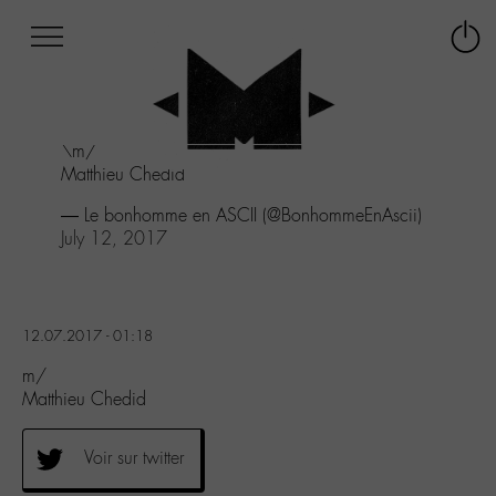
Afficher
Panneau de gestion des cookies
Labo
Connex
-
le
M-
menu
Aller
\m/
au
Matthieu Chedid
menu
Aller
— Le bonhomme en ASCII (@BonhommeEnAscii)
au
July 12, 2017
contenu
Aller
à
la
12.07.2017 - 01:18
recherche
m/
Matthieu Chedid
Voir sur twitter