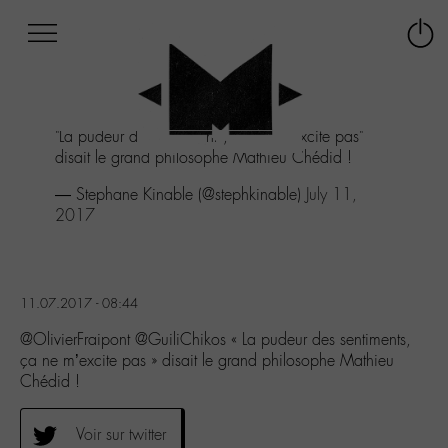
Afficher
Panneau de gestion des cookies
Labo
Connex
-
le
M-
menu
Aller
"La pudeur des sentiments, ça ne m'excite pas"
au
disait le grand philosophe Mathieu Chédid !
menu
Aller
— Stephane Kinable (@stephkinable)
July 11,
au
2017
contenu
Aller
à
la
11.07.2017 - 08:44
recherche
@OlivierFraipont @GuiliChikos « La pudeur des sentiments,
ça ne m’excite pas » disait le grand philosophe Mathieu
Chédid !
Voir sur twitter