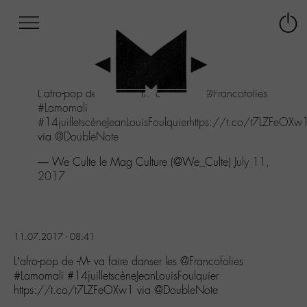
Afficher
Panneau de gestion des cookies
Labo
Connex
-
le
M-
menu
Aller
L'afro-pop de -M- va faire danser les
@Francofolies
au
#Lamomali
menu
#14juilletscèneJeanLouisFoulquier
https://t.co/t7LZFeOXw
Aller
via
@DoubleNote
au
contenu
— We Culte le Mag Culture (@We_Culte)
July 11,
Aller
2017
à
la
recherche
11.07.2017 - 08:41
L’afro-pop de -M- va faire danser les @Francofolies
#Lamomali #14juilletscèneJeanLouisFoulquier
https://t.co/t7LZFeOXw1 via @DoubleNote