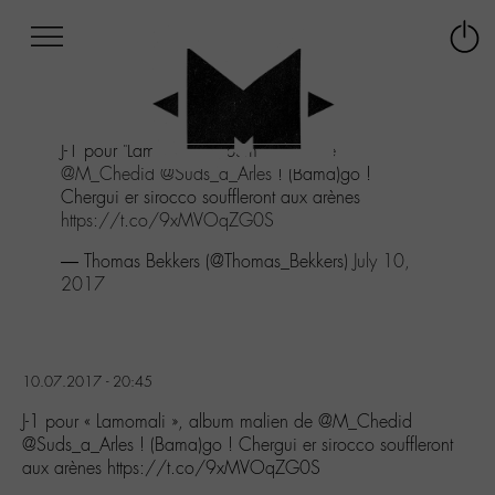
Afficher
Panneau de gestion des cookies
Labo
Connex
-
le
M-
menu
Aller
J-1 pour "Lamomali", album malien de
au
@M_Chedid
@Suds_a_Arles
! (Bama)go !
menu
Chergui er sirocco souffleront aux arènes
Aller
https://t.co/9xMVOqZG0S
au
contenu
— Thomas Bekkers (@Thomas_Bekkers)
July 10,
Aller
2017
à
la
recherche
10.07.2017 - 20:45
J-1 pour « Lamomali », album malien de @M_Chedid
@Suds_a_Arles ! (Bama)go ! Chergui er sirocco souffleront
aux arènes https://t.co/9xMVOqZG0S