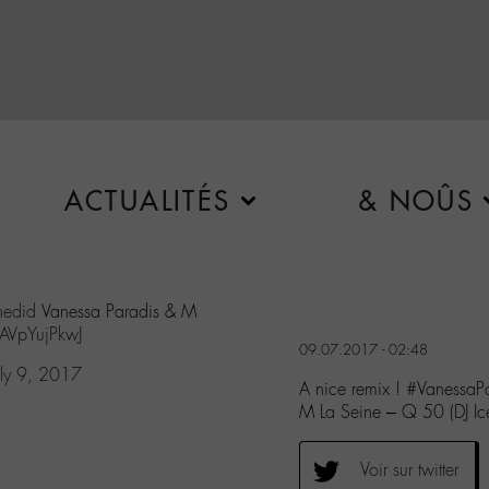
ACTUALITÉS
& NOÛS
hedid
Vanessa Paradis & M
/AVpYujPkwJ
09.07.2017 - 02:48
uly 9, 2017
A nice remix ! #Vanessa
M La Seine – Q 50 (DJ Ic
Voir sur twitter