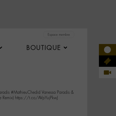
Espace membre
BOUTIQUE
Paradis #MathieuChedid Vanessa Paradis &
e Remix) https://t.co/AVpYujPkwJ