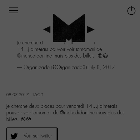
Afficher
Panneau de gestion des cookies
Labo
Connex
-
le
M-
menu
Aller
Je cherche deux places pour vendredi
au
14...j'aimerais pouvoir voir lamomali de
menu
@mchedidonline
mais plus des billets. 😠😢
Aller
au
— Organizado (@Organizado3)
July 8, 2017
contenu
Aller
à
la
08.07.2017 - 16:29
recherche
Je cherche deux places pour vendredi 14…j’aimerais
pouvoir voir lamomali de @mchedidonline mais plus des
billets. 😠😢
Voir sur twitter