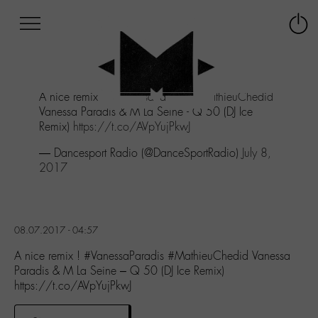
Afficher
Panneau de gestion des cookies
Labo
Connex
-
le
M-
menu
Aller
A nice remix !
#VanessaParadis
#MathieuChedid
au
Vanessa Paradis & M La Seine - Q 50 (DJ Ice
menu
Remix)
https://t.co/AVpYujPkwJ
Aller
au
— Dancesport Radio (@DanceSportRadio)
July 8,
contenu
2017
Aller
à
la
recherche
08.07.2017 - 04:57
A nice remix ! #VanessaParadis #MathieuChedid Vanessa
Paradis & M La Seine – Q 50 (DJ Ice Remix)
https://t.co/AVpYujPkwJ