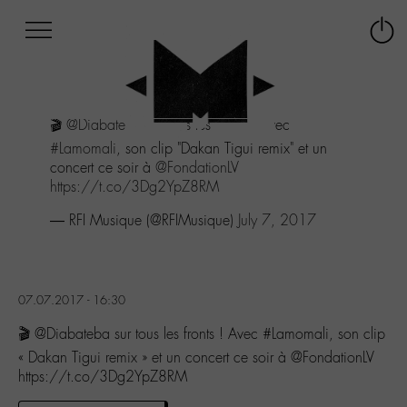
Afficher
Panneau de gestion des cookies
Labo
Connex
-
le
M-
menu
Aller
🎬
@Diabateba
sur tous les fronts ! Avec
au
menu
#Lamomali
, son clip "Dakan Tigui remix" et un
Aller
concert ce soir à
@FondationLV
au
https://t.co/3Dg2YpZ8RM
contenu
— RFI Musique (@RFIMusique)
July 7, 2017
Aller
à
la
recherche
07.07.2017 - 16:30
🎬 @Diabateba sur tous les fronts ! Avec #Lamomali, son clip
« Dakan Tigui remix » et un concert ce soir à @FondationLV
https://t.co/3Dg2YpZ8RM