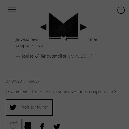
Afficher
Panneau de gestion des cookies
Labo
Connex
-
le
M-
menu
Aller
Je veux revoir Lamomali, je veux revoir mes
au
coupains.. <3
menu
Aller
— Louise 🌙 (@louamalia)
July 7, 2017
au
contenu
Aller
à
07.07.2017 - 09:37
la
recherche
Je veux revoir Lamomali, je veux revoir mes coupains.. <3
Voir sur twitter
0