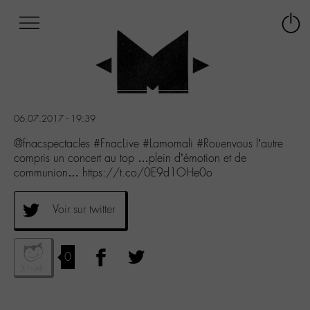
Afficher
Panneau de gestion des cookies
Labo
Connex
-
le
M-
menu
Aller
au
menu
06.07.2017 - 19:39
Aller
au
@fnacspectacles #FnacLive #Lamomali #Rouenvous l’autre
contenu
compris un concert au top …plein d’émotion et de
Aller
communion… https://t.co/0E9d1OHe0o
à
la
Voir sur twitter
recherche
0