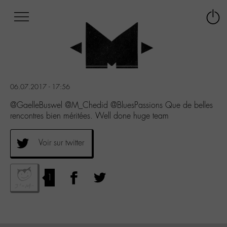
Afficher
Panneau de gestion des cookies
Labo
Connex
-
le
M-
menu
Aller
au
menu
06.07.2017 - 17:56
Aller
au
@GaelleBuswel @M_Chedid @BluesPassions Que de belles
contenu
rencontres bien méritées. Well done huge team
Aller
à
Voir sur twitter
la
recherche
1