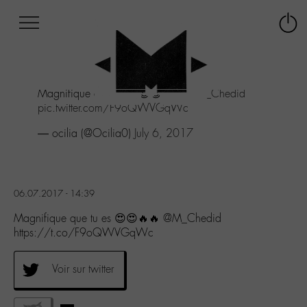
Afficher
Panneau de gestion des cookies
Labo
Connex
-
le
M-
menu
Aller
Magnifique que tu es 😍😍🔥🔥
@M_Chedid
au
pic.twitter.com/F9oQWVGqWc
menu
Aller
— ocilia (@Ocilia0)
July 6, 2017
au
contenu
Aller
à
06.07.2017 - 14:39
la
recherche
Magnifique que tu es 😍😍🔥🔥 @M_Chedid
https://t.co/F9oQWVGqWc
Voir sur twitter