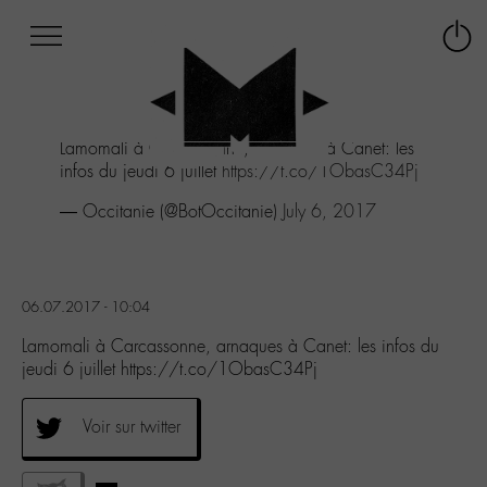
Afficher
Panneau de gestion des cookies
Labo
Connex
-
le
M-
menu
Aller
Lamomali à Carcassonne, arnaques à Canet: les
au
infos du jeudi 6 juillet
https://t.co/1ObasC34Pj
menu
Aller
— Occitanie (@BotOccitanie)
July 6, 2017
au
contenu
Aller
à
06.07.2017 - 10:04
la
recherche
Lamomali à Carcassonne, arnaques à Canet: les infos du
jeudi 6 juillet https://t.co/1ObasC34Pj
Voir sur twitter