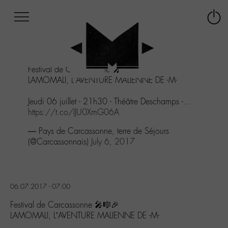
Afficher
Panneau de gestion des cookies
Labo
Connex
-
le
M-
menu
Aller
Festival de Carcassonne 🎤🎼🎉
au
LAMOMALI, L'AVENTURE MALIENNE DE -M-
menu
Aller
Jeudi 06 juillet - 21h30 - Théâtre Deschamps -...
au
https://t.co/IJU0XmG06A
contenu
Aller
— Pays de Carcassonne, terre de Séjours
à
(@Carcassonnais)
July 6, 2017
la
recherche
06.07.2017 - 07:00
Festival de Carcassonne 🎤🎼🎉
LAMOMALI, L’AVENTURE MALIENNE DE -M-