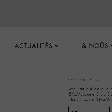
ACTUALITÉS
& NOÛS
05.07.2017 - 21:10
Retour sur le @FestivalPo
@KizMusique et Bric à Br
https://t.co/pv7eJVosM6