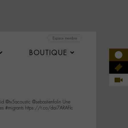
Espace membre
BOUTIQUE
tv5acoustic @sebastienfolin Une
les #migrants https://t.co/dai7ARAFlc