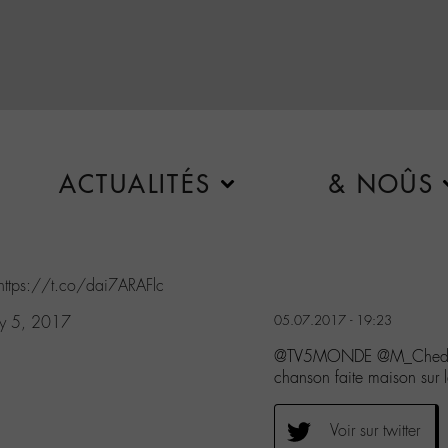
ACTUALITÉS
& NOÛS
https://t.co/dai7ARAFlc
ly 5, 2017
05.07.2017 - 19:23
@TV5MONDE @M_Chedid @
chanson faite maison sur 
Voir sur twitter