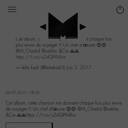
Afficher
Panneau de gestion des cookies
Labo
Connex
-
le
M-
menu
Aller
Cet album, cette chanson me donnent chaque fois
au
plus envie de voyager !! Un chef d'œuvre 😍😍
menu
@M_Chedid
@nekfeu
&Cie 🙏🙏
Aller
https://t.co/uZxlQPA4ha
au
contenu
— leïla kadi (@leilakadi5)
July 5, 2017
Aller
à
la
recherche
05.07.2017 - 18:25
Cet album, cette chanson me donnent chaque fois plus envie
de voyager !! Un chef d’œuvre 😍😍 @M_Chedid @nekfeu
&Cie 🙏🙏https://t.co/uZxlQPA4ha