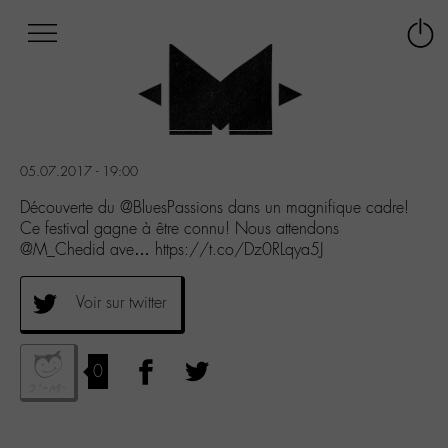
Afficher
Panneau de gestion des cookies
Labo
Connex
-
le
M-
menu
Aller
au
menu
05.07.2017 - 19:00
Aller
au
Découverte du @BluesPassions dans un magnifique cadre!
contenu
Ce festival gagne à être connu! Nous attendons
Aller
@M_Chedid ave… https://t.co/Dz0RLqya5J
à
la
Voir sur twitter
recherche
0