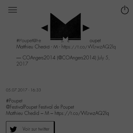
Afficher
Panneau de gestion des cookies
Labo
Connex
-
le
M-
menu
Aller
#Poupet
@FestivalPoupet
Festival de Poupet
au
Matthieu Chedid - M -
https://t.co/WLrwzAQ2lq
menu
Aller
— COAngers2014 (@COAngers2014)
July 5,
au
2017
contenu
Aller
à
la
05.07.2017 - 16:33
recherche
#Poupet
@FestivalPoupet Festival de Poupet
Matthieu Chedid – M – https://t.co/WLrwzAQ2lq
Voir sur twitter