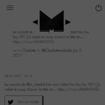
Afficher
Panneau de gestion des cookies
Labo
Connex
-
le
M-
menu
Aller
Le concert de
@m_chedid
hier soir c'était fou fou
au
fou !!!!! Ça valait le coup d'avoir la tête en…
menu
https://t.co/vfrV4N7zYG
Aller
au
— ✨ Charlotte ✨ (@Charlottemalade)
July 5,
contenu
2017
Aller
à
la
recherche
05.07.2017 - 10:12
Le concert de @m_chedid hier soir c’était fou fou fou !!!!! Ça
valait le coup d’avoir la tête en… https://t.co/vfrV4N7zYG
Voir sur twitter