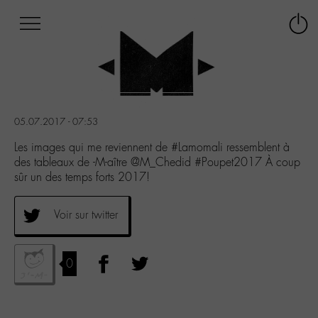
Afficher
Panneau de gestion des cookies
Labo
Connex
-
le
M-
menu
Aller
au
menu
05.07.2017 - 07:53
Aller
au
Les images qui me reviennent de #Lamomali ressemblent à
contenu
des tableaux de -M-aître @M_Chedid #Poupet2017 À coup
Aller
sûr un des temps forts 2017!
à
la
Voir sur twitter
recherche
0