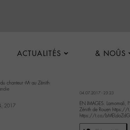
ACTUALITÉS
& NOÛS
du chanteur -M- au Zénith
ndie
04.07.2017 - 23:23
EN IMAGES. Lamomali, l’a
 4, 2017
Zénith de Rouen https:/
https://t.co/bMELdoZd