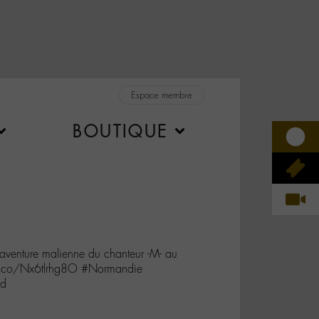
Espace membre
BOUTIQUE
venture malienne du chanteur -M- au
/t.co/Nx6tlrhg8O #Normandie
Gd