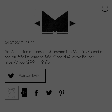
Afficher
Panneau de gestion des cookies
Labo
Connex
-
le
M-
menu
Aller
au
menu
04.07.2017 - 23:22
Aller
au
Soirée musicale intense… #Lamomali Le Mali à #Poupet au
contenu
son du #BalDeBamako @M_Chedid @FestivalPoupet
Aller
https://t.co/299hnH9hFp
à
la
Voir sur twitter
recherche
0