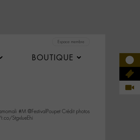
Espace membre
BOUTIQUE
#lamomali #M @FestivalPoupet Crédit photos
t.co/StgxIueEhi