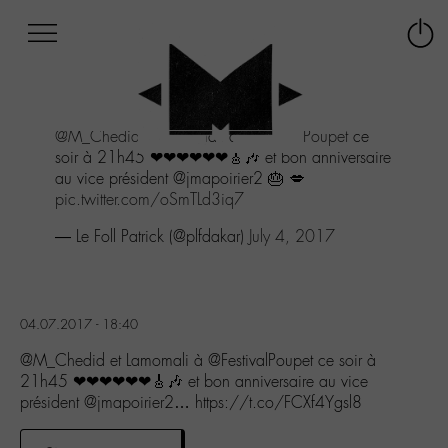
Afficher
Panneau de gestion des cookies
Labo
Connex
-
le
M-
menu
Aller
@M_Chedid
et Lamomali à
@FestivalPoupet
ce
au
soir à 21h45 ❤❤❤❤❤❤🎸🎶 et bon anniversaire
menu
au vice président @jmapoirier2 🎂 💋
Aller
pic.twitter.com/oSmTLd3iq7
au
contenu
— Le Foll Patrick (@plfdakar)
July 4, 2017
Aller
à
la
recherche
04.07.2017 - 18:40
@M_Chedid et Lamomali à @FestivalPoupet ce soir à
21h45 ❤❤❤❤❤❤🎸🎶 et bon anniversaire au vice
président @jmapoirier2… https://t.co/FCXf4Ygsl8