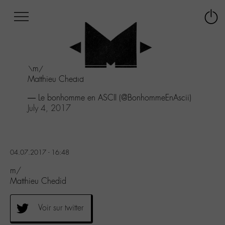
Afficher
Panneau de gestion des cookies
Labo
Connex
-
le
M-
menu
Aller
\m/
au
Matthieu Chedid
menu
Aller
— Le bonhomme en ASCII (@BonhommeEnAscii)
au
July 4, 2017
contenu
Aller
à
la
04.07.2017 - 16:48
recherche
m/
Matthieu Chedid
Voir sur twitter