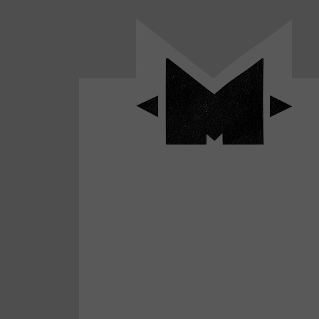
Panneau de gestion des cookies
LABO
-
Aller
Laboratoire
au
poétique
M-
menu
et
musical
Aller
autour
au
de
contenu
l'univers
Aller
de
-
à
M-
la
recherche