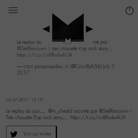
Afficher
Panneau de gestion des cookies
Labo
Connex
-
le
M-
menu
Aller
Le replay du jour....
@m_chedid
raconté par
au
@StefRenouvin
! Très chouette Pop rock story....
menu
https://t.co/cv8RvdwhUA
Aller
au
— cricri poupoupidou ☆ (@CricriBzh56)
July 3,
contenu
2017
Aller
à
la
recherche
03.07.2017 - 12:19
Le replay du jour…. @m_chedid raconté par @StefRenouvin !
Très chouette Pop rock story…. https://t.co/cv8RvdwhUA
Voir sur twitter