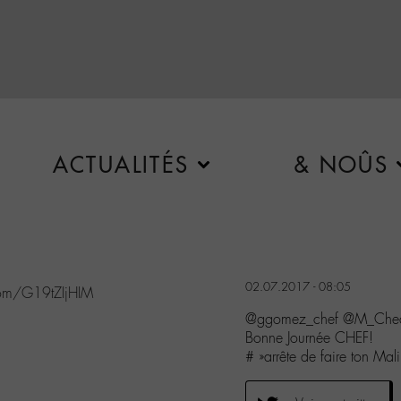
ACTUALITÉS
& NOÛS
02.07.2017 - 08:05
.com/G19tZIjHIM
@ggomez_chef @M_Ched
Bonne Journée CHEF!
# »arrête de faire ton Ma