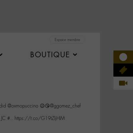
Espace membre
BOUTIQUE
id @oxmopuccino 😉😘@ggomez_chef
li JC #.. https://t.co/G19tZIjHIM