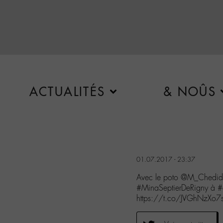
ACTUALITÉS
& NOÛS
01.07.2017 - 23:37
Avec le poto @M_Chedid
#MinaSeptierDeRigny à #
https://t.co/JVGhNzXo7