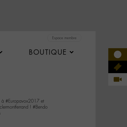
Espace membre
BOUTIQUE
 à #Europavox2017 et
clermontferrand ! #Bendo
s