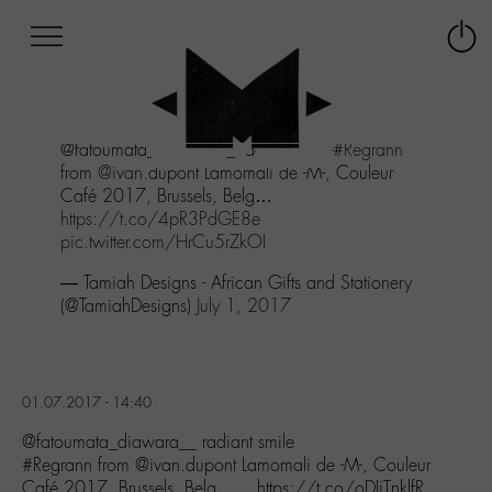
Afficher
Panneau de gestion des cookies
Labo
Connex
-
le
M-
menu
Aller
@fatoumata_diawara__ radiant smile
#Regrann
au
from
@ivan
.dupont Lamomali de -M-, Couleur
menu
Café 2017, Brussels, Belg…
Aller
https://t.co/4pR3PdGE8e
au
pic.twitter.com/HrCu5rZkOI
contenu
Aller
— Tamiah Designs - African Gifts and Stationery
à
(@TamiahDesigns)
July 1, 2017
la
recherche
01.07.2017 - 14:40
@fatoumata_diawara__ radiant smile
#Regrann from @ivan.dupont Lamomali de -M-, Couleur
Café 2017, Brussels, Belg…… https://t.co/oDIjTnklfR