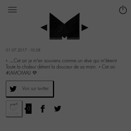
Afficher
Panneau de gestion des cookies
Labo
Connex
-
le
M-
menu
Aller
au
menu
01.07.2017 - 10:58
Aller
au
« …Cet air je m’en souviens comme un rêve qui m’étreint
contenu
Toute la chaleur détient la douceur de sa main. » Cet air.
Aller
#LAMOMALI 💜
à
la
Voir sur twitter
recherche
0