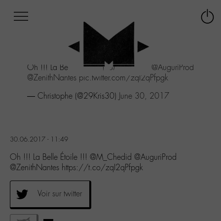
Afficher
Panneau de gestion des cookies
Labo
Connex
-
le
M-
menu
Aller
Oh !!! La Belle Étoile !!!
@M_Chedid
@AuguriProd
au
@ZenithNantes
pic.twitter.com/zqI2qPfpgk
menu
Aller
— Christophe (@29Kris30)
June 30, 2017
au
contenu
Aller
à
30.06.2017 - 11:49
la
recherche
Oh !!! La Belle Étoile !!! @M_Chedid @AuguriProd
@ZenithNantes https://t.co/zqI2qPfpgk
Voir sur twitter