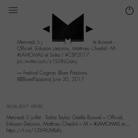
Afficher
Panneau de gestion des cookies
Labo
Connex
-
le
M-
menu
Aller
Mercredi 5 juillet : Tasha Taylor, Gaëlle Buswel -
au
Officiel, Eriksson Delcroix, Matthieu Chedid - M -
menu
#LAMOMALI
et Siska !
#CBP2017
Aller
pic.twitter.com/z1S08sGdmj
au
contenu
— Festival Cognac Blues Passions
Aller
(@BluesPassions)
June 30, 2017
à
la
recherche
30.06.2017 - 09:00
Mercredi 5 juillet : Tasha Taylor, Gaëlle Buswel – Officiel,
Eriksson Delcroix, Matthieu Chedid – M – #LAMOMALI et…
https://t.co/1Z69tUMbKc