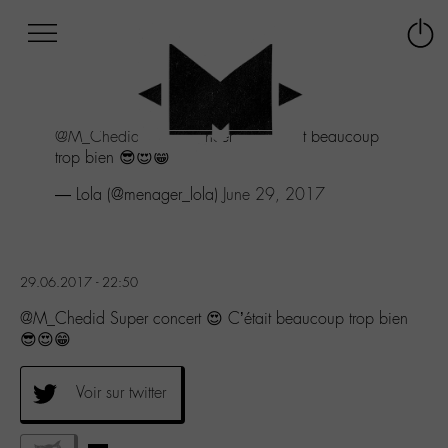
Afficher
Panneau de gestion des cookies
Labo
Connex
-
le
M-
menu
Aller
@M_Chedid
Super concert 😍 C'était beaucoup
au
trop bien 😎😍😁
menu
Aller
— Lola (@menager_lola)
June 29, 2017
au
contenu
Aller
à
29.06.2017 - 22:50
la
recherche
@M_Chedid Super concert 😍 C’était beaucoup trop bien
😎😍😁
Voir sur twitter