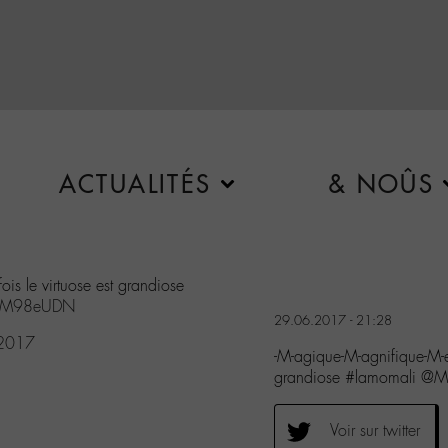
ACTUALITÉS
& NOÛS
is le virtuose est grandiose
h9yM98eUDN
29.06.2017 - 21:28
 2017
-M-agique-M-agnifique-M-er
grandiose #lamomali @
Voir sur twitter