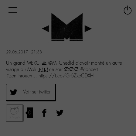
Afficher
Panneau de gestion des cookies
Labo
Connex
-
le
M-
menu
Aller
au
menu
29.06.2017 - 21:38
Aller
au
Un grand MERCI 🙏 @M_Chedid d’avoir montré un autre
contenu
visage du Mali 🇲🇱 ce soir 👏👏👏 #concert
Aller
#zenithrouen… https://t.co/Gr6ZxeCDXH
à
la
Voir sur twitter
recherche
0