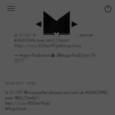
Afficher
Panneau de gestion des cookies
Labo
Connex
-
le
M-
menu
Aller
Le 21/07
@nicejazzfest
dansera aux sons de
au
#LAMOMALI
avec
@M_Chedid
menu
!
https://t.co/800eaYKoJd
#AuguriLove
Aller
au
— Auguri Productions🎤 (@AuguriProd)
June 29,
contenu
2017
Aller
à
la
recherche
29.06.2017 - 16:00
Le 21/07 @nicejazzfest dansera aux sons de #LAMOMALI
avec @M_Chedid !
https://t.co/800eaYKoJd
#AuguriLove