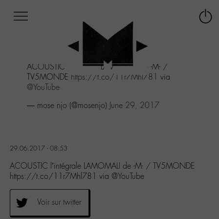
Afficher
Panneau de gestion des cookies
Labo
Connex
-
le
M-
menu
Aller
ACOUSTIC l'intégrale LAMOMALI de -M- /
au
TV5MONDE
https://t.co/11r7Mhl781
via
menu
@YouTube
Aller
au
— mose njo (@mosenjo)
June 29, 2017
contenu
Aller
à
la
29.06.2017 - 08:53
recherche
ACOUSTIC l’intégrale LAMOMALI de -M- / TV5MONDE
https://t.co/11r7Mhl781 via @YouTube
Voir sur twitter