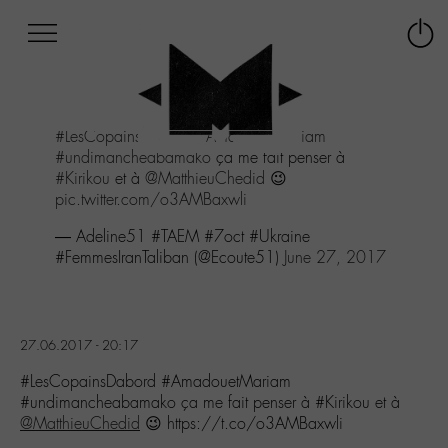
Afficher
Panneau de gestion des cookies
Labo
Connex
-
le
M-
menu
Aller
#LesCopainsDabord
#AmadouetMariam
au
#undimancheabamako
ça me fait penser à
menu
#Kirikou
et à
@MatthieuChedid
😉
Aller
pic.twitter.com/o3AMBaxwli
au
contenu
— Adeline51 #TAEM #7oct #Ukraine
Aller
#FemmesIranTaliban (@Ecoute51)
June 27, 2017
à
la
recherche
27.06.2017 - 20:17
#LesCopainsDabord #AmadouetMariam
#undimancheabamako ça me fait penser à #Kirikou et à
@MatthieuChedid
😉 https://t.co/o3AMBaxwli