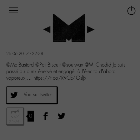
Afficher
Panneau de gestion des cookies
Labo
Connex
-
le
M-
menu
Aller
au
menu
26.06.2017 - 22:38
Aller
au
@MatBastard @PetitBiscuit @soulwax @M_Chedid Je suis
contenu
passé du punk énervé et engagé, à l’électro d’abord
Aller
vaporeux,… https://t.co/RVCE4OslJx
à
la
Voir sur twitter
recherche
0