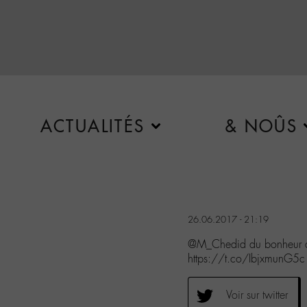
ACTUALITÉS
& NOÛS
26.06.2017 - 21:19
@M_Chedid du bonheur d
https://t.co/IbjxmunG5c
Voir sur twitter