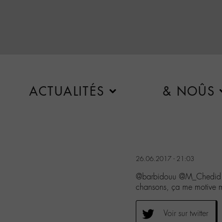
ACTUALITÉS
& NOÛS
26.06.2017 - 21:03
@barbidouu @M_Chedid Je
chansons, ça me motive m
Voir sur twitter