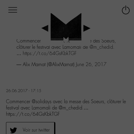
Afficher
Panneau de gestion des cookies
Labo
Connex
-
le
M-
menu
Aller
Commencer
@solidays
avec la messe des Soeurs,
au
clôturer le festival avec Lamomali de
@m_chedid
.
menu
…
https://t.co/64GsKbkTGF
Aller
au
— Alix Marnat (@AlixMarnat)
June 26, 2017
contenu
Aller
à
la
26.06.2017 - 17:15
recherche
Commencer @solidays avec la messe des Soeurs, clôturer le
festival avec Lamomali de @m_chedid.…
https://t.co/64GsKbkTGF
Voir sur twitter