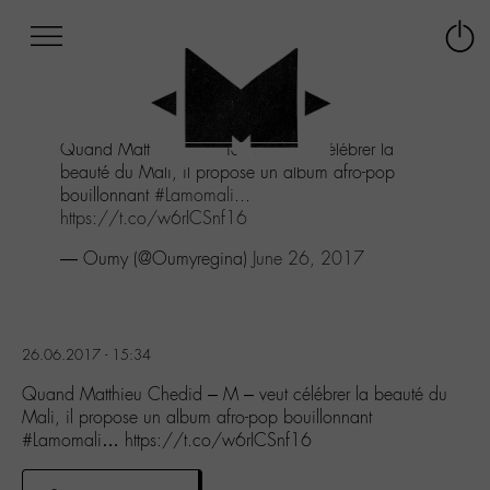
Afficher
Panneau de gestion des cookies
Labo
Connex
-
le
M-
menu
Aller
Quand Matthieu Chedid - M - veut célébrer la
au
beauté du Mali, il propose un album afro-pop
menu
bouillonnant
#Lamomali
...
Aller
https://t.co/w6rICSnf16
au
contenu
— Oumy (@Oumyregina)
June 26, 2017
Aller
à
la
recherche
26.06.2017 - 15:34
Quand Matthieu Chedid – M – veut célébrer la beauté du
Mali, il propose un album afro-pop bouillonnant
#Lamomali… https://t.co/w6rICSnf16