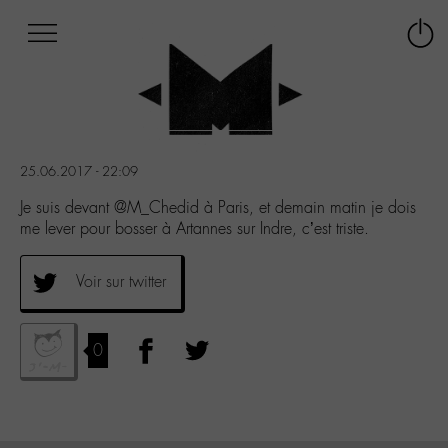
Afficher
Panneau de gestion des cookies
Labo
Connex
-
le
M-
menu
Aller
au
menu
25.06.2017 - 22:09
Aller
au
Je suis devant @M_Chedid à Paris, et demain matin je dois
contenu
me lever pour bosser à Artannes sur Indre, c’est triste.
Aller
à
Voir sur twitter
la
recherche
0