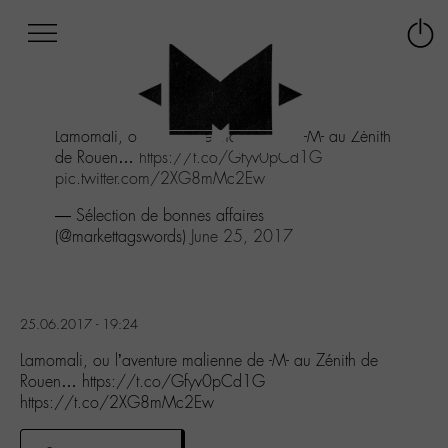
Afficher
Panneau de gestion des cookies
Labo
Connex
-
le
M-
menu
Aller
Lamomali, ou l’aventure malienne de -M- au Zénith
au
de Rouen…
https://t.co/Gfyv0pCd1G
menu
pic.twitter.com/2XG8mMc2Ew
Aller
au
— Sélection de bonnes affaires
contenu
(@markettagswords)
June 25, 2017
Aller
à
la
recherche
25.06.2017 - 19:24
Lamomali, ou l’aventure malienne de -M- au Zénith de
Rouen… https://t.co/Gfyv0pCd1G
https://t.co/2XG8mMc2Ew