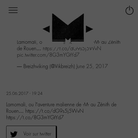
Afficher
Panneau de gestion des cookies
Labo
Connex
-
le
M-
menu
Aller
Lamomali, ou l’aventure malienne de -M- au Zénith
au
de Rouen…
https://t.co/dG9s5j5WvN
menu
pic.twitter.com/8G3mYGtYd7
Aller
au
— Breizhviking (@Vikbreizh)
June 25, 2017
contenu
Aller
à
la
25.06.2017 - 19:24
recherche
Lamomali, ou l’aventure malienne de -M- au Zénith de
Rouen… https://t.co/dG9s5j5WvN
https://t.co/8G3mYGtYd7
Voir sur twitter