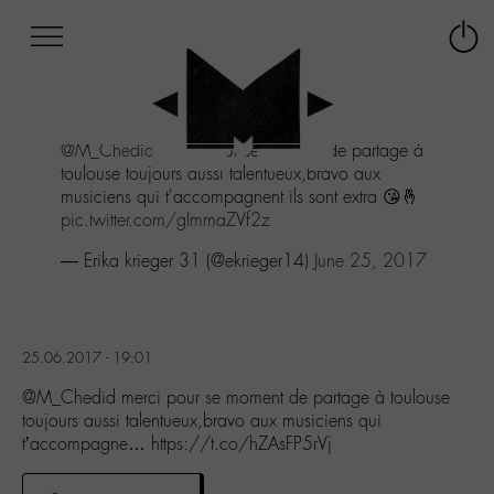
Afficher
Panneau de gestion des cookies
Labo
Connex
-
le
M-
menu
Aller
@M_Chedid
merci pour se moment de partage à
au
toulouse toujours aussi talentueux,bravo aux
menu
musiciens qui t'accompagnent ils sont extra 😘🤞
Aller
pic.twitter.com/gImmaZVf2z
au
contenu
— Erika krieger 31 (@ekrieger14)
June 25, 2017
Aller
à
la
recherche
25.06.2017 - 19:01
@M_Chedid merci pour se moment de partage à toulouse
toujours aussi talentueux,bravo aux musiciens qui
t’accompagne… https://t.co/hZAsFP5rVj